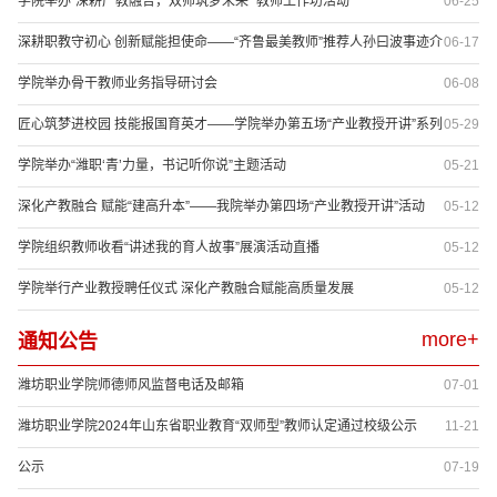
学院举办“深耕产教融合，双师筑梦未来” 教师工作坊活动
06-25
深耕职教守初心 创新赋能担使命——“齐鲁最美教师”推荐人孙曰波事迹介
06-17
绍
学院举办骨干教师业务指导研讨会
06-08
匠心筑梦进校园 技能报国育英才——学院举办第五场“产业教授开讲”系列
05-29
活动
学院举办“潍职‘青’力量，书记听你说”主题活动
05-21
深化产教融合 赋能“建高升本”——我院举办第四场“产业教授开讲”活动
05-12
学院组织教师收看“讲述我的育人故事”展演活动直播
05-12
学院举行产业教授聘任仪式 深化产教融合赋能高质量发展
05-12
more+
通知公告
潍坊职业学院师德师风监督电话及邮箱
07-01
潍坊职业学院2024年山东省职业教育“双师型”教师认定通过校级公示
11-21
公示
07-19